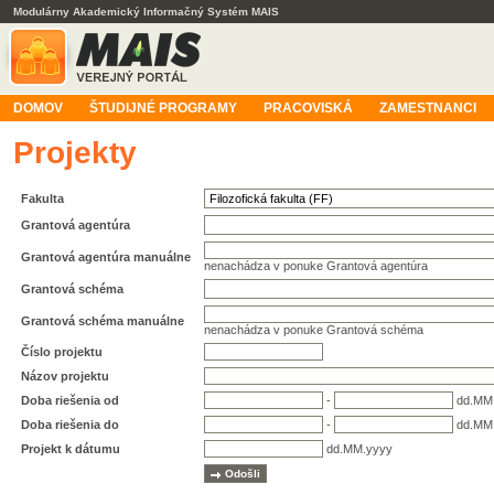
Modulárny Akademický Informačný Systém MAIS
DOMOV
ŠTUDIJNÉ PROGRAMY
PRACOVISKÁ
ZAMESTNANCI
Projekty
Fakulta
Grantová agentúra
Grantová agentúra manuálne
nenachádza v ponuke Grantová agentúra
Grantová schéma
Grantová schéma manuálne
nenachádza v ponuke Grantová schéma
Číslo projektu
Názov projektu
Doba riešenia od
-
dd.MM
Doba riešenia do
-
dd.MM
Projekt k dátumu
dd.MM.yyyy