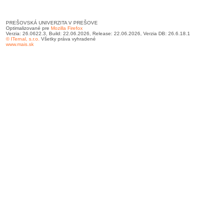
PREŠOVSKÁ UNIVERZITA V PREŠOVE
Optimalizované pre
Mozilla Firefox
Verzia: 26.0622.3, Build: 22.06.2026, Release: 22.06.2026, Verzia DB: 26.6.18.1
© ITernal, s.r.o.
Všetky práva vyhradené
www.mais.sk