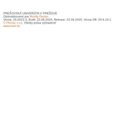
PREŠOVSKÁ UNIVERZITA V PREŠOVE
Optimalizované pre
Mozilla Firefox
Verzia: 26.0622.3, Build: 22.06.2026, Release: 22.06.2026, Verzia DB: 26.6.18.1
© ITernal, s.r.o.
Všetky práva vyhradené
www.mais.sk