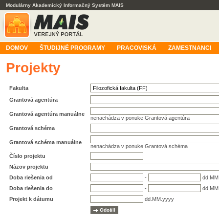
Modulárny Akademický Informačný Systém MAIS
DOMOV
ŠTUDIJNÉ PROGRAMY
PRACOVISKÁ
ZAMESTNANCI
Projekty
Fakulta
Grantová agentúra
Grantová agentúra manuálne
nenachádza v ponuke Grantová agentúra
Grantová schéma
Grantová schéma manuálne
nenachádza v ponuke Grantová schéma
Číslo projektu
Názov projektu
Doba riešenia od
-
dd.MM
Doba riešenia do
-
dd.MM
Projekt k dátumu
dd.MM.yyyy