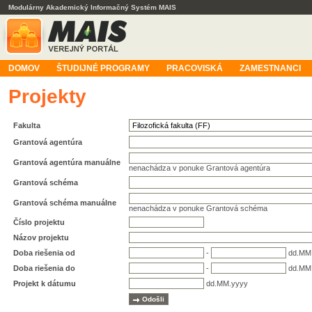
Modulárny Akademický Informačný Systém MAIS
DOMOV
ŠTUDIJNÉ PROGRAMY
PRACOVISKÁ
ZAMESTNANCI
Projekty
Fakulta
Grantová agentúra
Grantová agentúra manuálne
nenachádza v ponuke Grantová agentúra
Grantová schéma
Grantová schéma manuálne
nenachádza v ponuke Grantová schéma
Číslo projektu
Názov projektu
Doba riešenia od
-
dd.MM
Doba riešenia do
-
dd.MM
Projekt k dátumu
dd.MM.yyyy