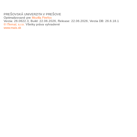
PREŠOVSKÁ UNIVERZITA V PREŠOVE
Optimalizované pre
Mozilla Firefox
Verzia: 26.0622.3, Build: 22.06.2026, Release: 22.06.2026, Verzia DB: 26.6.18.1
© ITernal, s.r.o.
Všetky práva vyhradené
www.mais.sk