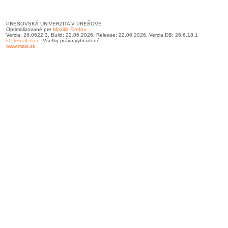
PREŠOVSKÁ UNIVERZITA V PREŠOVE
Optimalizované pre
Mozilla Firefox
Verzia: 26.0622.3, Build: 22.06.2026, Release: 22.06.2026, Verzia DB: 26.6.18.1
© ITernal, s.r.o.
Všetky práva vyhradené
www.mais.sk