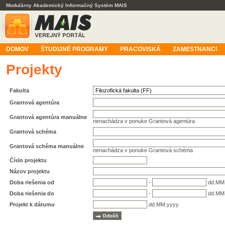
Modulárny Akademický Informačný Systém MAIS
DOMOV
ŠTUDIJNÉ PROGRAMY
PRACOVISKÁ
ZAMESTNANCI
Projekty
Fakulta
Grantová agentúra
Grantová agentúra manuálne
nenachádza v ponuke Grantová agentúra
Grantová schéma
Grantová schéma manuálne
nenachádza v ponuke Grantová schéma
Číslo projektu
Názov projektu
Doba riešenia od
-
dd.MM
Doba riešenia do
-
dd.MM
Projekt k dátumu
dd.MM.yyyy