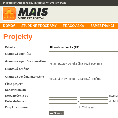
Modulárny Akademický Informačný Systém MAIS
DOMOV
ŠTUDIJNÉ PROGRAMY
PRACOVISKÁ
ZAMESTNANCI
Projekty
Fakulta
Grantová agentúra
Grantová agentúra manuálne
nenachádza v ponuke Grantová agentúra
Grantová schéma
Grantová schéma manuálne
nenachádza v ponuke Grantová schéma
Číslo projektu
Názov projektu
Doba riešenia od
-
dd.MM
Doba riešenia do
-
dd.MM
Projekt k dátumu
dd.MM.yyyy