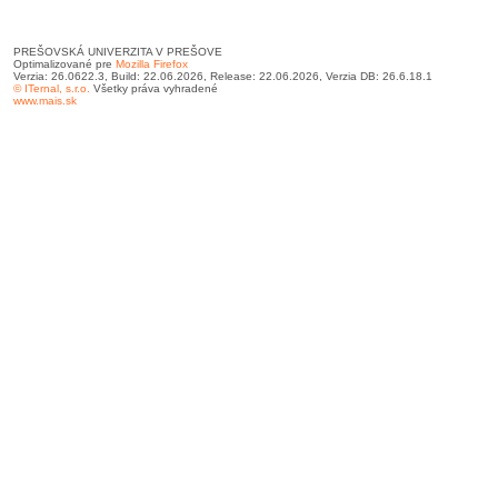
PREŠOVSKÁ UNIVERZITA V PREŠOVE
Optimalizované pre
Mozilla Firefox
Verzia: 26.0622.3, Build: 22.06.2026, Release: 22.06.2026, Verzia DB: 26.6.18.1
© ITernal, s.r.o.
Všetky práva vyhradené
www.mais.sk