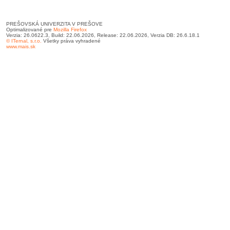
PREŠOVSKÁ UNIVERZITA V PREŠOVE
Optimalizované pre
Mozilla Firefox
Verzia: 26.0622.3, Build: 22.06.2026, Release: 22.06.2026, Verzia DB: 26.6.18.1
© ITernal, s.r.o.
Všetky práva vyhradené
www.mais.sk