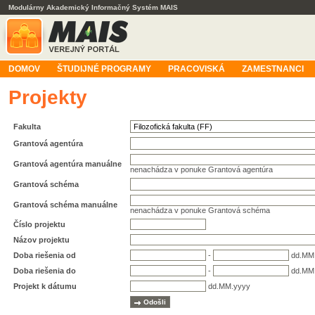
Modulárny Akademický Informačný Systém MAIS
DOMOV
ŠTUDIJNÉ PROGRAMY
PRACOVISKÁ
ZAMESTNANCI
Projekty
Fakulta
Grantová agentúra
Grantová agentúra manuálne
nenachádza v ponuke Grantová agentúra
Grantová schéma
Grantová schéma manuálne
nenachádza v ponuke Grantová schéma
Číslo projektu
Názov projektu
Doba riešenia od
-
dd.MM
Doba riešenia do
-
dd.MM
Projekt k dátumu
dd.MM.yyyy