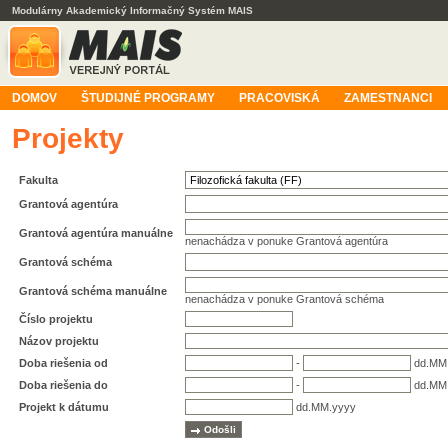
Modulárny Akademický Informačný Systém MAIS
DOMOV
ŠTUDIJNÉ PROGRAMY
PRACOVISKÁ
ZAMESTNANCI
Projekty
Fakulta
Grantová agentúra
Grantová agentúra manuálne
nenachádza v ponuke Grantová agentúra
Grantová schéma
Grantová schéma manuálne
nenachádza v ponuke Grantová schéma
Číslo projektu
Názov projektu
Doba riešenia od
-
dd.MM
Doba riešenia do
-
dd.MM
Projekt k dátumu
dd.MM.yyyy