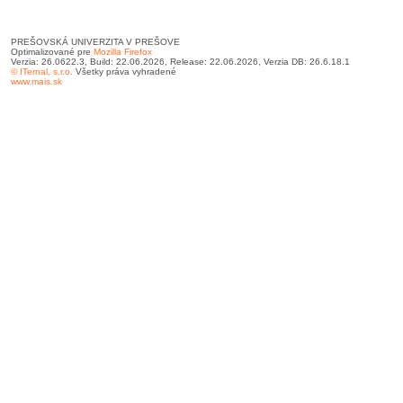
PREŠOVSKÁ UNIVERZITA V PREŠOVE
Optimalizované pre
Mozilla Firefox
Verzia: 26.0622.3, Build: 22.06.2026, Release: 22.06.2026, Verzia DB: 26.6.18.1
© ITernal, s.r.o.
Všetky práva vyhradené
www.mais.sk