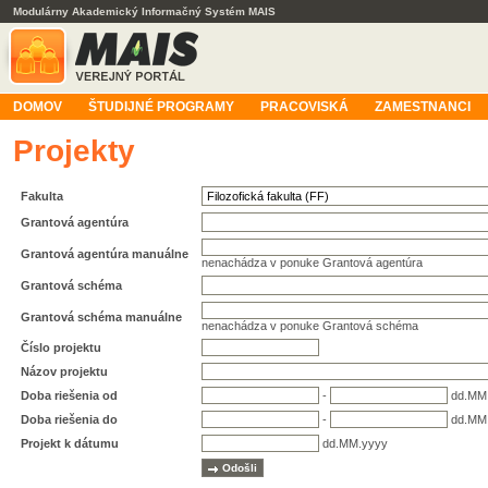
Modulárny Akademický Informačný Systém MAIS
DOMOV
ŠTUDIJNÉ PROGRAMY
PRACOVISKÁ
ZAMESTNANCI
Projekty
Fakulta
Grantová agentúra
Grantová agentúra manuálne
nenachádza v ponuke Grantová agentúra
Grantová schéma
Grantová schéma manuálne
nenachádza v ponuke Grantová schéma
Číslo projektu
Názov projektu
Doba riešenia od
-
dd.MM
Doba riešenia do
-
dd.MM
Projekt k dátumu
dd.MM.yyyy