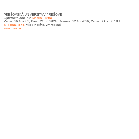
PREŠOVSKÁ UNIVERZITA V PREŠOVE
Optimalizované pre
Mozilla Firefox
Verzia: 26.0622.3, Build: 22.06.2026, Release: 22.06.2026, Verzia DB: 26.6.18.1
© ITernal, s.r.o.
Všetky práva vyhradené
www.mais.sk