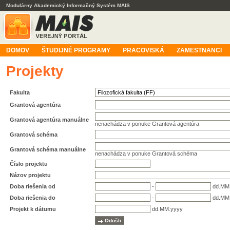
Modulárny Akademický Informačný Systém MAIS
DOMOV
ŠTUDIJNÉ PROGRAMY
PRACOVISKÁ
ZAMESTNANCI
Projekty
Fakulta
Grantová agentúra
Grantová agentúra manuálne
nenachádza v ponuke Grantová agentúra
Grantová schéma
Grantová schéma manuálne
nenachádza v ponuke Grantová schéma
Číslo projektu
Názov projektu
Doba riešenia od
-
dd.MM
Doba riešenia do
-
dd.MM
Projekt k dátumu
dd.MM.yyyy