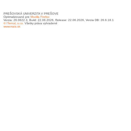
PREŠOVSKÁ UNIVERZITA V PREŠOVE
Optimalizované pre
Mozilla Firefox
Verzia: 26.0622.3, Build: 22.06.2026, Release: 22.06.2026, Verzia DB: 26.6.18.1
© ITernal, s.r.o.
Všetky práva vyhradené
www.mais.sk