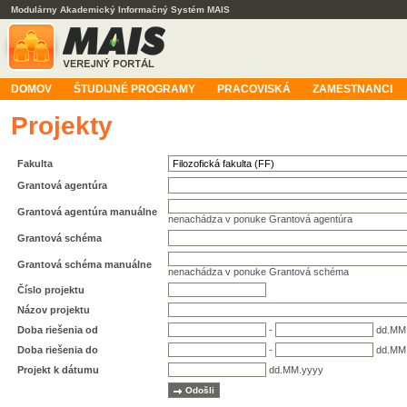
Modulárny Akademický Informačný Systém MAIS
DOMOV
ŠTUDIJNÉ PROGRAMY
PRACOVISKÁ
ZAMESTNANCI
Projekty
Fakulta
Grantová agentúra
Grantová agentúra manuálne
nenachádza v ponuke Grantová agentúra
Grantová schéma
Grantová schéma manuálne
nenachádza v ponuke Grantová schéma
Číslo projektu
Názov projektu
Doba riešenia od
-
dd.MM
Doba riešenia do
-
dd.MM
Projekt k dátumu
dd.MM.yyyy