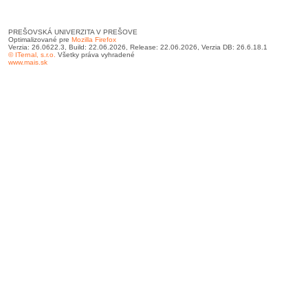
PREŠOVSKÁ UNIVERZITA V PREŠOVE
Optimalizované pre
Mozilla Firefox
Verzia: 26.0622.3, Build: 22.06.2026, Release: 22.06.2026, Verzia DB: 26.6.18.1
© ITernal, s.r.o.
Všetky práva vyhradené
www.mais.sk