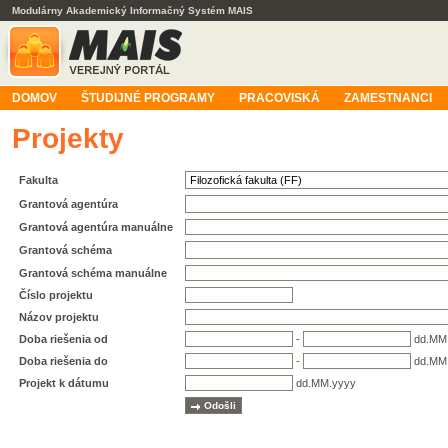
Modulárny Akademický Informačný Systém MAIS
DOMOV
ŠTUDIJNÉ PROGRAMY
PRACOVISKÁ
ZAMESTNANCI
Projekty
Fakulta
Grantová agentúra
Grantová agentúra manuálne
Grantová schéma
Grantová schéma manuálne
Číslo projektu
Názov projektu
Doba riešenia od
-
dd.MM
Doba riešenia do
-
dd.MM
Projekt k dátumu
dd.MM.yyyy