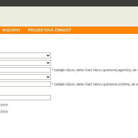
ROZVRHY
PROJEKTOVÁ ČINNOSŤ
* zadajte názov, alebo časť názvu grantovej agentúry, a
* zadajte názov, alebo časť názvu grantovej schémy, a
.yyyy
.yyyy