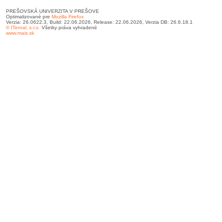
PREŠOVSKÁ UNIVERZITA V PREŠOVE
Optimalizované pre
Mozilla Firefox
Verzia: 26.0622.3, Build: 22.06.2026, Release: 22.06.2026, Verzia DB: 26.6.18.1
© ITernal, s.r.o.
Všetky práva vyhradené
www.mais.sk