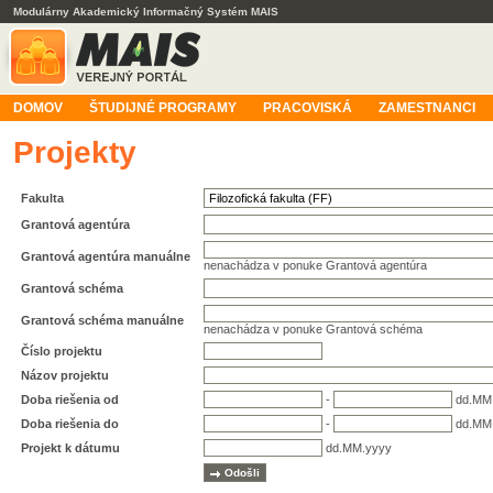
Modulárny Akademický Informačný Systém MAIS
DOMOV
ŠTUDIJNÉ PROGRAMY
PRACOVISKÁ
ZAMESTNANCI
Projekty
Fakulta
Grantová agentúra
Grantová agentúra manuálne
nenachádza v ponuke Grantová agentúra
Grantová schéma
Grantová schéma manuálne
nenachádza v ponuke Grantová schéma
Číslo projektu
Názov projektu
Doba riešenia od
-
dd.MM
Doba riešenia do
-
dd.MM
Projekt k dátumu
dd.MM.yyyy