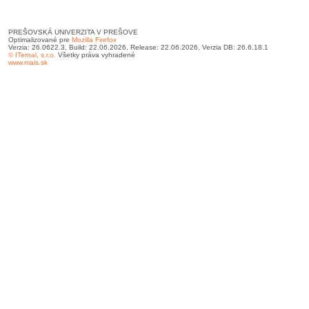
PREŠOVSKÁ UNIVERZITA V PREŠOVE
Optimalizované pre
Mozilla Firefox
Verzia: 26.0622.3, Build: 22.06.2026, Release: 22.06.2026, Verzia DB: 26.6.18.1
© ITernal, s.r.o.
Všetky práva vyhradené
www.mais.sk