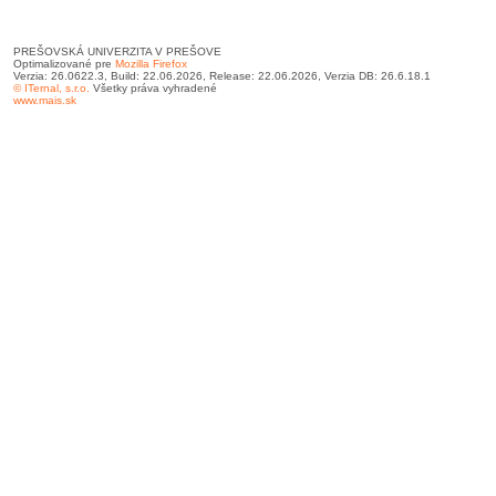
PREŠOVSKÁ UNIVERZITA V PREŠOVE
Optimalizované pre
Mozilla Firefox
Verzia: 26.0622.3, Build: 22.06.2026, Release: 22.06.2026, Verzia DB: 26.6.18.1
© ITernal, s.r.o.
Všetky práva vyhradené
www.mais.sk