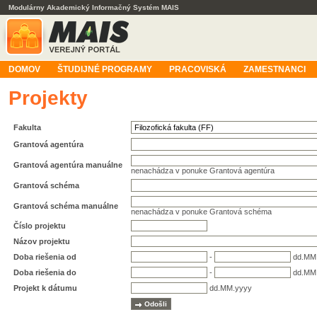
Modulárny Akademický Informačný Systém MAIS
DOMOV
ŠTUDIJNÉ PROGRAMY
PRACOVISKÁ
ZAMESTNANCI
Projekty
Fakulta
Grantová agentúra
Grantová agentúra manuálne
nenachádza v ponuke Grantová agentúra
Grantová schéma
Grantová schéma manuálne
nenachádza v ponuke Grantová schéma
Číslo projektu
Názov projektu
Doba riešenia od
-
dd.MM
Doba riešenia do
-
dd.MM
Projekt k dátumu
dd.MM.yyyy