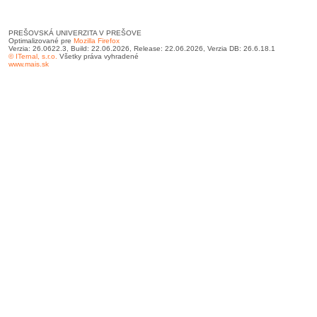
PREŠOVSKÁ UNIVERZITA V PREŠOVE
Optimalizované pre
Mozilla Firefox
Verzia: 26.0622.3, Build: 22.06.2026, Release: 22.06.2026, Verzia DB: 26.6.18.1
© ITernal, s.r.o.
Všetky práva vyhradené
www.mais.sk