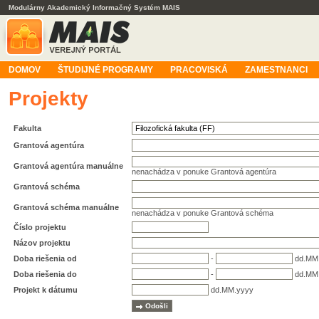
Modulárny Akademický Informačný Systém MAIS
DOMOV
ŠTUDIJNÉ PROGRAMY
PRACOVISKÁ
ZAMESTNANCI
Projekty
Fakulta
Grantová agentúra
Grantová agentúra manuálne
nenachádza v ponuke Grantová agentúra
Grantová schéma
Grantová schéma manuálne
nenachádza v ponuke Grantová schéma
Číslo projektu
Názov projektu
Doba riešenia od
-
dd.MM
Doba riešenia do
-
dd.MM
Projekt k dátumu
dd.MM.yyyy