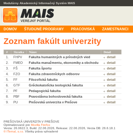
Modulárny Akademický Informačný Systém MAIS
DOMOV
ŠTUDIJNÉ PROGRAMY
PRACOVISKÁ
ZAMESTNANCI
Zoznam fakúlt univerzity
#
Skratka
Názov
Detail
1.
FHPV
Fakulta humanitných a prírodných vied
detail
2.
FMEO
Fakulta manažmentu, ekonomiky a obchodu
detail
3.
FŠ
Fakulta športu
detail
4.
FZO
Fakulta zdravotníckych odborov
detail
5.
FF
Filozofická fakulta
detail
6.
GTF
Gréckokatolícka teologická fakulta
detail
7.
PF
Pedagogická fakulta
detail
8.
PBF
Pravoslávna bohoslovecká fakulta
detail
9.
PU
Prešovská univerzita v Prešove
detail
PREŠOVSKÁ UNIVERZITA V PREŠOVE
Optimalizované pre
Mozilla Firefox
Verzia: 26.0622.3, Build: 22.06.2026, Release: 22.06.2026, Verzia DB: 26.6.18.1
© ITernal, s.r.o.
Všetky práva vyhradené