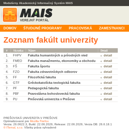
Modulárny Akademický Informačný Systém MAIS
DOMOV
ŠTUDIJNÉ PROGRAMY
PRACOVISKÁ
ZAMESTNANCI
Zoznam fakúlt univerzity
#
Skratka
Názov
Detail
1.
FHPV
Fakulta humanitných a prírodných vied
detail
2.
FMEO
Fakulta manažmentu, ekonomiky a obchodu
detail
3.
FŠ
Fakulta športu
detail
4.
FZO
Fakulta zdravotníckych odborov
detail
5.
FF
Filozofická fakulta
detail
6.
GTF
Gréckokatolícka teologická fakulta
detail
7.
PF
Pedagogická fakulta
detail
8.
PBF
Pravoslávna bohoslovecká fakulta
detail
9.
PU
Prešovská univerzita v Prešove
detail
PREŠOVSKÁ UNIVERZITA V PREŠOVE
Optimalizované pre
Mozilla Firefox
Verzia: 26.0622.3, Build: 22.06.2026, Release: 22.06.2026, Verzia DB: 26.6.18.1
© ITernal, s.r.o.
Všetky práva vyhradené