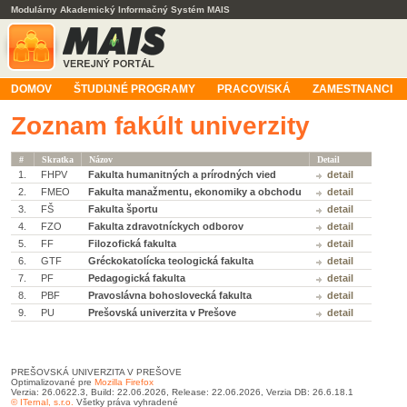
Modulárny Akademický Informačný Systém MAIS
DOMOV
ŠTUDIJNÉ PROGRAMY
PRACOVISKÁ
ZAMESTNANCI
Zoznam fakúlt univerzity
#
Skratka
Názov
Detail
1.
FHPV
Fakulta humanitných a prírodných vied
detail
2.
FMEO
Fakulta manažmentu, ekonomiky a obchodu
detail
3.
FŠ
Fakulta športu
detail
4.
FZO
Fakulta zdravotníckych odborov
detail
5.
FF
Filozofická fakulta
detail
6.
GTF
Gréckokatolícka teologická fakulta
detail
7.
PF
Pedagogická fakulta
detail
8.
PBF
Pravoslávna bohoslovecká fakulta
detail
9.
PU
Prešovská univerzita v Prešove
detail
PREŠOVSKÁ UNIVERZITA V PREŠOVE
Optimalizované pre
Mozilla Firefox
Verzia: 26.0622.3, Build: 22.06.2026, Release: 22.06.2026, Verzia DB: 26.6.18.1
© ITernal, s.r.o.
Všetky práva vyhradené