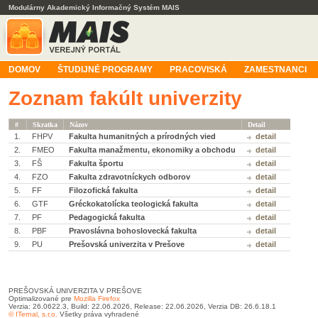
Modulárny Akademický Informačný Systém MAIS
DOMOV
ŠTUDIJNÉ PROGRAMY
PRACOVISKÁ
ZAMESTNANCI
Zoznam fakúlt univerzity
#
Skratka
Názov
Detail
1.
FHPV
Fakulta humanitných a prírodných vied
detail
2.
FMEO
Fakulta manažmentu, ekonomiky a obchodu
detail
3.
FŠ
Fakulta športu
detail
4.
FZO
Fakulta zdravotníckych odborov
detail
5.
FF
Filozofická fakulta
detail
6.
GTF
Gréckokatolícka teologická fakulta
detail
7.
PF
Pedagogická fakulta
detail
8.
PBF
Pravoslávna bohoslovecká fakulta
detail
9.
PU
Prešovská univerzita v Prešove
detail
PREŠOVSKÁ UNIVERZITA V PREŠOVE
Optimalizované pre
Mozilla Firefox
Verzia: 26.0622.3, Build: 22.06.2026, Release: 22.06.2026, Verzia DB: 26.6.18.1
© ITernal, s.r.o.
Všetky práva vyhradené