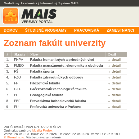
Modulárny Akademický Informačný Systém MAIS
DOMOV
ŠTUDIJNÉ PROGRAMY
PRACOVISKÁ
ZAMESTNANCI
Zoznam fakúlt univerzity
#
Skratka
Názov
Detail
1.
FHPV
Fakulta humanitných a prírodných vied
detail
2.
FMEO
Fakulta manažmentu, ekonomiky a obchodu
detail
3.
FŠ
Fakulta športu
detail
4.
FZO
Fakulta zdravotníckych odborov
detail
5.
FF
Filozofická fakulta
detail
6.
GTF
Gréckokatolícka teologická fakulta
detail
7.
PF
Pedagogická fakulta
detail
8.
PBF
Pravoslávna bohoslovecká fakulta
detail
9.
PU
Prešovská univerzita v Prešove
detail
PREŠOVSKÁ UNIVERZITA V PREŠOVE
Optimalizované pre
Mozilla Firefox
Verzia: 26.0622.3, Build: 22.06.2026, Release: 22.06.2026, Verzia DB: 26.6.18.1
© ITernal, s.r.o.
Všetky práva vyhradené