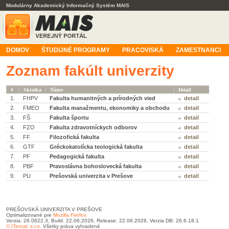
Modulárny Akademický Informačný Systém MAIS
DOMOV
ŠTUDIJNÉ PROGRAMY
PRACOVISKÁ
ZAMESTNANCI
Zoznam fakúlt univerzity
#
Skratka
Názov
Detail
1.
FHPV
Fakulta humanitných a prírodných vied
detail
2.
FMEO
Fakulta manažmentu, ekonomiky a obchodu
detail
3.
FŠ
Fakulta športu
detail
4.
FZO
Fakulta zdravotníckych odborov
detail
5.
FF
Filozofická fakulta
detail
6.
GTF
Gréckokatolícka teologická fakulta
detail
7.
PF
Pedagogická fakulta
detail
8.
PBF
Pravoslávna bohoslovecká fakulta
detail
9.
PU
Prešovská univerzita v Prešove
detail
PREŠOVSKÁ UNIVERZITA V PREŠOVE
Optimalizované pre
Mozilla Firefox
Verzia: 26.0622.3, Build: 22.06.2026, Release: 22.06.2026, Verzia DB: 26.6.18.1
© ITernal, s.r.o.
Všetky práva vyhradené