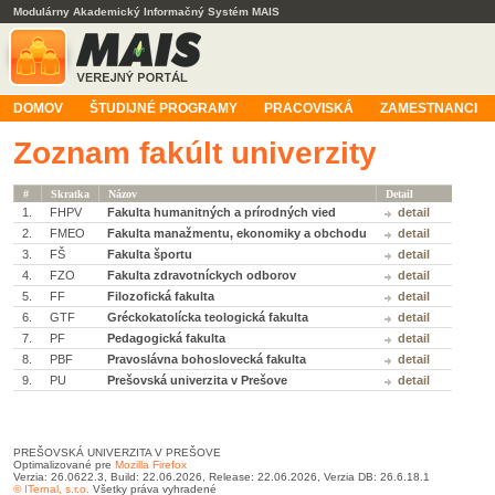
Modulárny Akademický Informačný Systém MAIS
DOMOV
ŠTUDIJNÉ PROGRAMY
PRACOVISKÁ
ZAMESTNANCI
Zoznam fakúlt univerzity
#
Skratka
Názov
Detail
1.
FHPV
Fakulta humanitných a prírodných vied
detail
2.
FMEO
Fakulta manažmentu, ekonomiky a obchodu
detail
3.
FŠ
Fakulta športu
detail
4.
FZO
Fakulta zdravotníckych odborov
detail
5.
FF
Filozofická fakulta
detail
6.
GTF
Gréckokatolícka teologická fakulta
detail
7.
PF
Pedagogická fakulta
detail
8.
PBF
Pravoslávna bohoslovecká fakulta
detail
9.
PU
Prešovská univerzita v Prešove
detail
PREŠOVSKÁ UNIVERZITA V PREŠOVE
Optimalizované pre
Mozilla Firefox
Verzia: 26.0622.3, Build: 22.06.2026, Release: 22.06.2026, Verzia DB: 26.6.18.1
© ITernal, s.r.o.
Všetky práva vyhradené