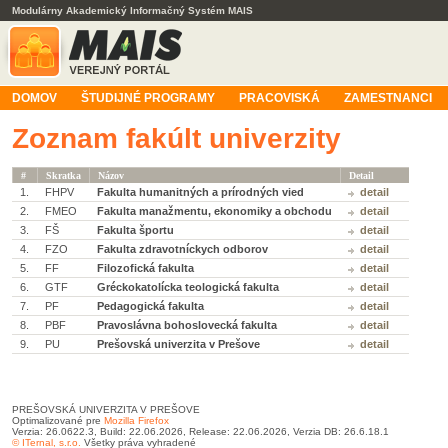
Modulárny Akademický Informačný Systém MAIS
DOMOV
ŠTUDIJNÉ PROGRAMY
PRACOVISKÁ
ZAMESTNANCI
Zoznam fakúlt univerzity
#
Skratka
Názov
Detail
1.
FHPV
Fakulta humanitných a prírodných vied
detail
2.
FMEO
Fakulta manažmentu, ekonomiky a obchodu
detail
3.
FŠ
Fakulta športu
detail
4.
FZO
Fakulta zdravotníckych odborov
detail
5.
FF
Filozofická fakulta
detail
6.
GTF
Gréckokatolícka teologická fakulta
detail
7.
PF
Pedagogická fakulta
detail
8.
PBF
Pravoslávna bohoslovecká fakulta
detail
9.
PU
Prešovská univerzita v Prešove
detail
PREŠOVSKÁ UNIVERZITA V PREŠOVE
Optimalizované pre
Mozilla Firefox
Verzia: 26.0622.3, Build: 22.06.2026, Release: 22.06.2026, Verzia DB: 26.6.18.1
© ITernal, s.r.o.
Všetky práva vyhradené