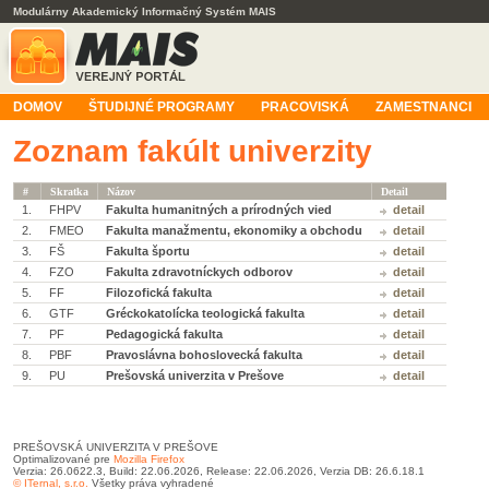
Modulárny Akademický Informačný Systém MAIS
DOMOV
ŠTUDIJNÉ PROGRAMY
PRACOVISKÁ
ZAMESTNANCI
Zoznam fakúlt univerzity
#
Skratka
Názov
Detail
1.
FHPV
Fakulta humanitných a prírodných vied
detail
2.
FMEO
Fakulta manažmentu, ekonomiky a obchodu
detail
3.
FŠ
Fakulta športu
detail
4.
FZO
Fakulta zdravotníckych odborov
detail
5.
FF
Filozofická fakulta
detail
6.
GTF
Gréckokatolícka teologická fakulta
detail
7.
PF
Pedagogická fakulta
detail
8.
PBF
Pravoslávna bohoslovecká fakulta
detail
9.
PU
Prešovská univerzita v Prešove
detail
PREŠOVSKÁ UNIVERZITA V PREŠOVE
Optimalizované pre
Mozilla Firefox
Verzia: 26.0622.3, Build: 22.06.2026, Release: 22.06.2026, Verzia DB: 26.6.18.1
© ITernal, s.r.o.
Všetky práva vyhradené