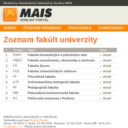
Modulárny Akademický Informačný Systém MAIS
DOMOV
ŠTUDIJNÉ PROGRAMY
PRACOVISKÁ
ZAMESTNANCI
Zoznam fakúlt univerzity
#
Skratka
Názov
Detail
1.
FHPV
Fakulta humanitných a prírodných vied
detail
2.
FMEO
Fakulta manažmentu, ekonomiky a obchodu
detail
3.
FŠ
Fakulta športu
detail
4.
FZO
Fakulta zdravotníckych odborov
detail
5.
FF
Filozofická fakulta
detail
6.
GTF
Gréckokatolícka teologická fakulta
detail
7.
PF
Pedagogická fakulta
detail
8.
PBF
Pravoslávna bohoslovecká fakulta
detail
9.
PU
Prešovská univerzita v Prešove
detail
PREŠOVSKÁ UNIVERZITA V PREŠOVE
Optimalizované pre
Mozilla Firefox
Verzia: 26.0622.3, Build: 22.06.2026, Release: 22.06.2026, Verzia DB: 26.6.18.1
© ITernal, s.r.o.
Všetky práva vyhradené