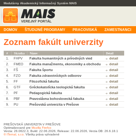
Modulárny Akademický Informačný Systém MAIS
DOMOV
ŠTUDIJNÉ PROGRAMY
PRACOVISKÁ
ZAMESTNANCI
Zoznam fakúlt univerzity
#
Skratka
Názov
Detail
1.
FHPV
Fakulta humanitných a prírodných vied
detail
2.
FMEO
Fakulta manažmentu, ekonomiky a obchodu
detail
3.
FŠ
Fakulta športu
detail
4.
FZO
Fakulta zdravotníckych odborov
detail
5.
FF
Filozofická fakulta
detail
6.
GTF
Gréckokatolícka teologická fakulta
detail
7.
PF
Pedagogická fakulta
detail
8.
PBF
Pravoslávna bohoslovecká fakulta
detail
9.
PU
Prešovská univerzita v Prešove
detail
PREŠOVSKÁ UNIVERZITA V PREŠOVE
Optimalizované pre
Mozilla Firefox
Verzia: 26.0622.3, Build: 22.06.2026, Release: 22.06.2026, Verzia DB: 26.6.18.1
© ITernal, s.r.o.
Všetky práva vyhradené