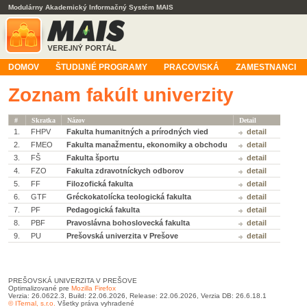
Modulárny Akademický Informačný Systém MAIS
DOMOV
ŠTUDIJNÉ PROGRAMY
PRACOVISKÁ
ZAMESTNANCI
Zoznam fakúlt univerzity
#
Skratka
Názov
Detail
1.
FHPV
Fakulta humanitných a prírodných vied
detail
2.
FMEO
Fakulta manažmentu, ekonomiky a obchodu
detail
3.
FŠ
Fakulta športu
detail
4.
FZO
Fakulta zdravotníckych odborov
detail
5.
FF
Filozofická fakulta
detail
6.
GTF
Gréckokatolícka teologická fakulta
detail
7.
PF
Pedagogická fakulta
detail
8.
PBF
Pravoslávna bohoslovecká fakulta
detail
9.
PU
Prešovská univerzita v Prešove
detail
PREŠOVSKÁ UNIVERZITA V PREŠOVE
Optimalizované pre
Mozilla Firefox
Verzia: 26.0622.3, Build: 22.06.2026, Release: 22.06.2026, Verzia DB: 26.6.18.1
© ITernal, s.r.o.
Všetky práva vyhradené