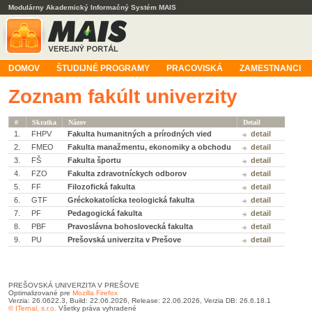
Modulárny Akademický Informačný Systém MAIS
DOMOV
ŠTUDIJNÉ PROGRAMY
PRACOVISKÁ
ZAMESTNANCI
Zoznam fakúlt univerzity
#
Skratka
Názov
Detail
1.
FHPV
Fakulta humanitných a prírodných vied
detail
2.
FMEO
Fakulta manažmentu, ekonomiky a obchodu
detail
3.
FŠ
Fakulta športu
detail
4.
FZO
Fakulta zdravotníckych odborov
detail
5.
FF
Filozofická fakulta
detail
6.
GTF
Gréckokatolícka teologická fakulta
detail
7.
PF
Pedagogická fakulta
detail
8.
PBF
Pravoslávna bohoslovecká fakulta
detail
9.
PU
Prešovská univerzita v Prešove
detail
PREŠOVSKÁ UNIVERZITA V PREŠOVE
Optimalizované pre
Mozilla Firefox
Verzia: 26.0622.3, Build: 22.06.2026, Release: 22.06.2026, Verzia DB: 26.6.18.1
© ITernal, s.r.o.
Všetky práva vyhradené