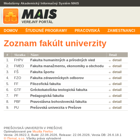
Modulárny Akademický Informačný Systém MAIS
DOMOV
ŠTUDIJNÉ PROGRAMY
PRACOVISKÁ
ZAMESTNANCI
Zoznam fakúlt univerzity
#
Skratka
Názov
Detail
1.
FHPV
Fakulta humanitných a prírodných vied
detail
2.
FMEO
Fakulta manažmentu, ekonomiky a obchodu
detail
3.
FŠ
Fakulta športu
detail
4.
FZO
Fakulta zdravotníckych odborov
detail
5.
FF
Filozofická fakulta
detail
6.
GTF
Gréckokatolícka teologická fakulta
detail
7.
PF
Pedagogická fakulta
detail
8.
PBF
Pravoslávna bohoslovecká fakulta
detail
9.
PU
Prešovská univerzita v Prešove
detail
PREŠOVSKÁ UNIVERZITA V PREŠOVE
Optimalizované pre
Mozilla Firefox
Verzia: 26.0622.3, Build: 22.06.2026, Release: 22.06.2026, Verzia DB: 26.6.18.1
© ITernal, s.r.o.
Všetky práva vyhradené