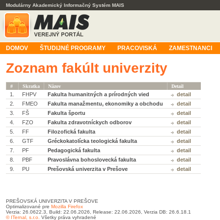
Modulárny Akademický Informačný Systém MAIS
DOMOV
ŠTUDIJNÉ PROGRAMY
PRACOVISKÁ
ZAMESTNANCI
Zoznam fakúlt univerzity
#
Skratka
Názov
Detail
1.
FHPV
Fakulta humanitných a prírodných vied
detail
2.
FMEO
Fakulta manažmentu, ekonomiky a obchodu
detail
3.
FŠ
Fakulta športu
detail
4.
FZO
Fakulta zdravotníckych odborov
detail
5.
FF
Filozofická fakulta
detail
6.
GTF
Gréckokatolícka teologická fakulta
detail
7.
PF
Pedagogická fakulta
detail
8.
PBF
Pravoslávna bohoslovecká fakulta
detail
9.
PU
Prešovská univerzita v Prešove
detail
PREŠOVSKÁ UNIVERZITA V PREŠOVE
Optimalizované pre
Mozilla Firefox
Verzia: 26.0622.3, Build: 22.06.2026, Release: 22.06.2026, Verzia DB: 26.6.18.1
© ITernal, s.r.o.
Všetky práva vyhradené