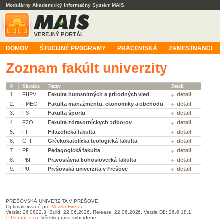
Modulárny Akademický Informačný Systém MAIS
DOMOV
ŠTUDIJNÉ PROGRAMY
PRACOVISKÁ
ZAMESTNANCI
Zoznam fakúlt univerzity
#
Skratka
Názov
Detail
1.
FHPV
Fakulta humanitných a prírodných vied
detail
2.
FMEO
Fakulta manažmentu, ekonomiky a obchodu
detail
3.
FŠ
Fakulta športu
detail
4.
FZO
Fakulta zdravotníckych odborov
detail
5.
FF
Filozofická fakulta
detail
6.
GTF
Gréckokatolícka teologická fakulta
detail
7.
PF
Pedagogická fakulta
detail
8.
PBF
Pravoslávna bohoslovecká fakulta
detail
9.
PU
Prešovská univerzita v Prešove
detail
PREŠOVSKÁ UNIVERZITA V PREŠOVE
Optimalizované pre
Mozilla Firefox
Verzia: 26.0622.3, Build: 22.06.2026, Release: 22.06.2026, Verzia DB: 26.6.18.1
© ITernal, s.r.o.
Všetky práva vyhradené