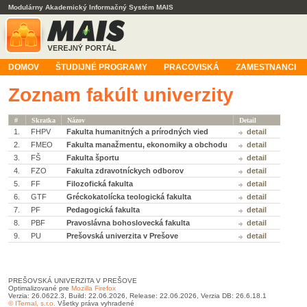
Modulárny Akademický Informačný Systém MAIS
DOMOV
ŠTUDIJNÉ PROGRAMY
PRACOVISKÁ
ZAMESTNANCI
Zoznam fakúlt univerzity
#
Skratka
Názov
Detail
1.
FHPV
Fakulta humanitných a prírodných vied
detail
2.
FMEO
Fakulta manažmentu, ekonomiky a obchodu
detail
3.
FŠ
Fakulta športu
detail
4.
FZO
Fakulta zdravotníckych odborov
detail
5.
FF
Filozofická fakulta
detail
6.
GTF
Gréckokatolícka teologická fakulta
detail
7.
PF
Pedagogická fakulta
detail
8.
PBF
Pravoslávna bohoslovecká fakulta
detail
9.
PU
Prešovská univerzita v Prešove
detail
PREŠOVSKÁ UNIVERZITA V PREŠOVE
Optimalizované pre
Mozilla Firefox
Verzia: 26.0622.3, Build: 22.06.2026, Release: 22.06.2026, Verzia DB: 26.6.18.1
© ITernal, s.r.o.
Všetky práva vyhradené