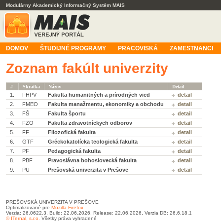
Modulárny Akademický Informačný Systém MAIS
DOMOV
ŠTUDIJNÉ PROGRAMY
PRACOVISKÁ
ZAMESTNANCI
Zoznam fakúlt univerzity
#
Skratka
Názov
Detail
1.
FHPV
Fakulta humanitných a prírodných vied
detail
2.
FMEO
Fakulta manažmentu, ekonomiky a obchodu
detail
3.
FŠ
Fakulta športu
detail
4.
FZO
Fakulta zdravotníckych odborov
detail
5.
FF
Filozofická fakulta
detail
6.
GTF
Gréckokatolícka teologická fakulta
detail
7.
PF
Pedagogická fakulta
detail
8.
PBF
Pravoslávna bohoslovecká fakulta
detail
9.
PU
Prešovská univerzita v Prešove
detail
PREŠOVSKÁ UNIVERZITA V PREŠOVE
Optimalizované pre
Mozilla Firefox
Verzia: 26.0622.3, Build: 22.06.2026, Release: 22.06.2026, Verzia DB: 26.6.18.1
© ITernal, s.r.o.
Všetky práva vyhradené