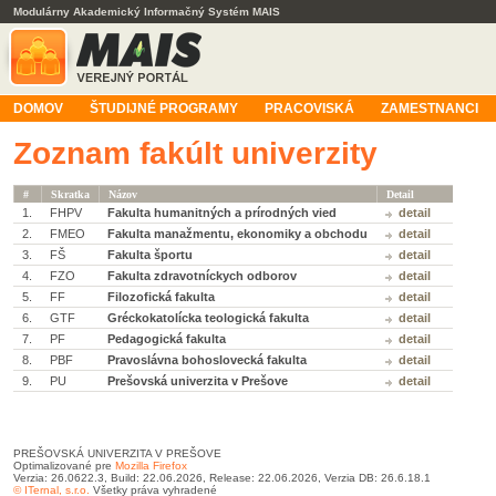
Modulárny Akademický Informačný Systém MAIS
DOMOV
ŠTUDIJNÉ PROGRAMY
PRACOVISKÁ
ZAMESTNANCI
Zoznam fakúlt univerzity
#
Skratka
Názov
Detail
1.
FHPV
Fakulta humanitných a prírodných vied
detail
2.
FMEO
Fakulta manažmentu, ekonomiky a obchodu
detail
3.
FŠ
Fakulta športu
detail
4.
FZO
Fakulta zdravotníckych odborov
detail
5.
FF
Filozofická fakulta
detail
6.
GTF
Gréckokatolícka teologická fakulta
detail
7.
PF
Pedagogická fakulta
detail
8.
PBF
Pravoslávna bohoslovecká fakulta
detail
9.
PU
Prešovská univerzita v Prešove
detail
PREŠOVSKÁ UNIVERZITA V PREŠOVE
Optimalizované pre
Mozilla Firefox
Verzia: 26.0622.3, Build: 22.06.2026, Release: 22.06.2026, Verzia DB: 26.6.18.1
© ITernal, s.r.o.
Všetky práva vyhradené