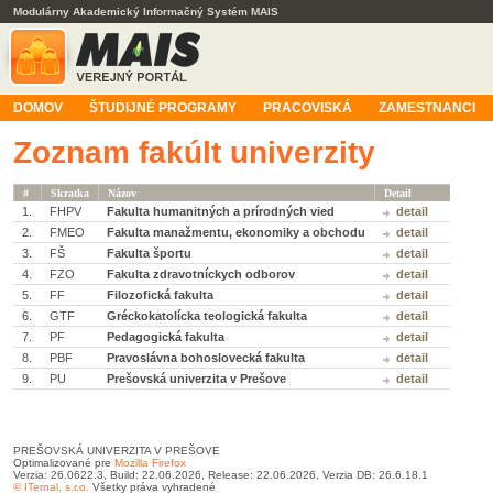
Modulárny Akademický Informačný Systém MAIS
DOMOV
ŠTUDIJNÉ PROGRAMY
PRACOVISKÁ
ZAMESTNANCI
Zoznam fakúlt univerzity
#
Skratka
Názov
Detail
1.
FHPV
Fakulta humanitných a prírodných vied
detail
2.
FMEO
Fakulta manažmentu, ekonomiky a obchodu
detail
3.
FŠ
Fakulta športu
detail
4.
FZO
Fakulta zdravotníckych odborov
detail
5.
FF
Filozofická fakulta
detail
6.
GTF
Gréckokatolícka teologická fakulta
detail
7.
PF
Pedagogická fakulta
detail
8.
PBF
Pravoslávna bohoslovecká fakulta
detail
9.
PU
Prešovská univerzita v Prešove
detail
PREŠOVSKÁ UNIVERZITA V PREŠOVE
Optimalizované pre
Mozilla Firefox
Verzia: 26.0622.3, Build: 22.06.2026, Release: 22.06.2026, Verzia DB: 26.6.18.1
© ITernal, s.r.o.
Všetky práva vyhradené