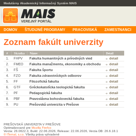
Modulárny Akademický Informačný Systém MAIS
DOMOV
ŠTUDIJNÉ PROGRAMY
PRACOVISKÁ
ZAMESTNANCI
Zoznam fakúlt univerzity
#
Skratka
Názov
Detail
1.
FHPV
Fakulta humanitných a prírodných vied
detail
2.
FMEO
Fakulta manažmentu, ekonomiky a obchodu
detail
3.
FŠ
Fakulta športu
detail
4.
FZO
Fakulta zdravotníckych odborov
detail
5.
FF
Filozofická fakulta
detail
6.
GTF
Gréckokatolícka teologická fakulta
detail
7.
PF
Pedagogická fakulta
detail
8.
PBF
Pravoslávna bohoslovecká fakulta
detail
9.
PU
Prešovská univerzita v Prešove
detail
PREŠOVSKÁ UNIVERZITA V PREŠOVE
Optimalizované pre
Mozilla Firefox
Verzia: 26.0622.3, Build: 22.06.2026, Release: 22.06.2026, Verzia DB: 26.6.18.1
© ITernal, s.r.o.
Všetky práva vyhradené