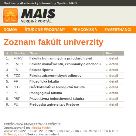
Modulárny Akademický Informačný Systém MAIS
DOMOV
ŠTUDIJNÉ PROGRAMY
PRACOVISKÁ
ZAMESTNANCI
Zoznam fakúlt univerzity
#
Skratka
Názov
Detail
1.
FHPV
Fakulta humanitných a prírodných vied
detail
2.
FMEO
Fakulta manažmentu, ekonomiky a obchodu
detail
3.
FŠ
Fakulta športu
detail
4.
FZO
Fakulta zdravotníckych odborov
detail
5.
FF
Filozofická fakulta
detail
6.
GTF
Gréckokatolícka teologická fakulta
detail
7.
PF
Pedagogická fakulta
detail
8.
PBF
Pravoslávna bohoslovecká fakulta
detail
9.
PU
Prešovská univerzita v Prešove
detail
PREŠOVSKÁ UNIVERZITA V PREŠOVE
Optimalizované pre
Mozilla Firefox
Verzia: 26.0622.3, Build: 22.06.2026, Release: 22.06.2026, Verzia DB: 26.6.18.1
© ITernal, s.r.o.
Všetky práva vyhradené