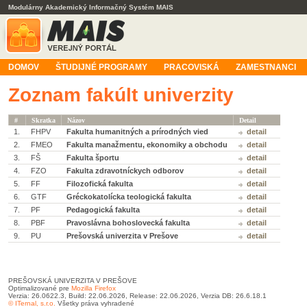
Modulárny Akademický Informačný Systém MAIS
DOMOV
ŠTUDIJNÉ PROGRAMY
PRACOVISKÁ
ZAMESTNANCI
Zoznam fakúlt univerzity
#
Skratka
Názov
Detail
1.
FHPV
Fakulta humanitných a prírodných vied
detail
2.
FMEO
Fakulta manažmentu, ekonomiky a obchodu
detail
3.
FŠ
Fakulta športu
detail
4.
FZO
Fakulta zdravotníckych odborov
detail
5.
FF
Filozofická fakulta
detail
6.
GTF
Gréckokatolícka teologická fakulta
detail
7.
PF
Pedagogická fakulta
detail
8.
PBF
Pravoslávna bohoslovecká fakulta
detail
9.
PU
Prešovská univerzita v Prešove
detail
PREŠOVSKÁ UNIVERZITA V PREŠOVE
Optimalizované pre
Mozilla Firefox
Verzia: 26.0622.3, Build: 22.06.2026, Release: 22.06.2026, Verzia DB: 26.6.18.1
© ITernal, s.r.o.
Všetky práva vyhradené