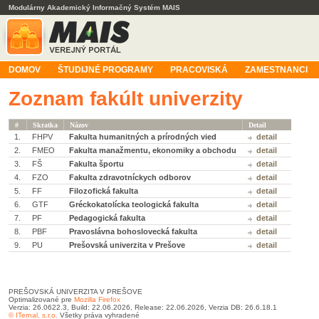
Modulárny Akademický Informačný Systém MAIS
DOMOV
ŠTUDIJNÉ PROGRAMY
PRACOVISKÁ
ZAMESTNANCI
Zoznam fakúlt univerzity
#
Skratka
Názov
Detail
1.
FHPV
Fakulta humanitných a prírodných vied
detail
2.
FMEO
Fakulta manažmentu, ekonomiky a obchodu
detail
3.
FŠ
Fakulta športu
detail
4.
FZO
Fakulta zdravotníckych odborov
detail
5.
FF
Filozofická fakulta
detail
6.
GTF
Gréckokatolícka teologická fakulta
detail
7.
PF
Pedagogická fakulta
detail
8.
PBF
Pravoslávna bohoslovecká fakulta
detail
9.
PU
Prešovská univerzita v Prešove
detail
PREŠOVSKÁ UNIVERZITA V PREŠOVE
Optimalizované pre
Mozilla Firefox
Verzia: 26.0622.3, Build: 22.06.2026, Release: 22.06.2026, Verzia DB: 26.6.18.1
© ITernal, s.r.o.
Všetky práva vyhradené