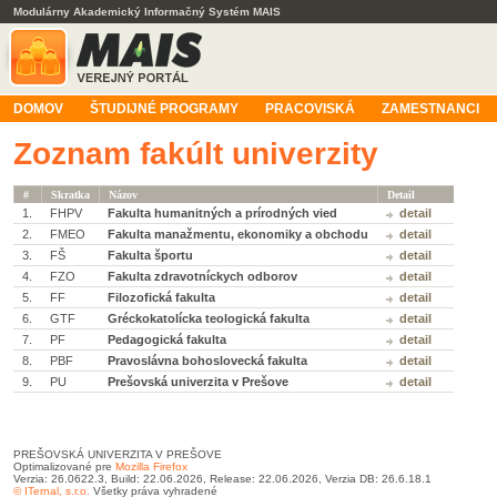
Modulárny Akademický Informačný Systém MAIS
DOMOV
ŠTUDIJNÉ PROGRAMY
PRACOVISKÁ
ZAMESTNANCI
Zoznam fakúlt univerzity
#
Skratka
Názov
Detail
1.
FHPV
Fakulta humanitných a prírodných vied
detail
2.
FMEO
Fakulta manažmentu, ekonomiky a obchodu
detail
3.
FŠ
Fakulta športu
detail
4.
FZO
Fakulta zdravotníckych odborov
detail
5.
FF
Filozofická fakulta
detail
6.
GTF
Gréckokatolícka teologická fakulta
detail
7.
PF
Pedagogická fakulta
detail
8.
PBF
Pravoslávna bohoslovecká fakulta
detail
9.
PU
Prešovská univerzita v Prešove
detail
PREŠOVSKÁ UNIVERZITA V PREŠOVE
Optimalizované pre
Mozilla Firefox
Verzia: 26.0622.3, Build: 22.06.2026, Release: 22.06.2026, Verzia DB: 26.6.18.1
© ITernal, s.r.o.
Všetky práva vyhradené