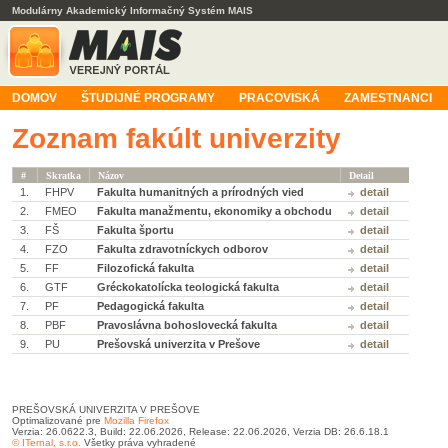
Modulárny Akademický Informačný Systém MAIS
DOMOV
ŠTUDIJNÉ PROGRAMY
PRACOVISKÁ
ZAMESTNANCI
Zoznam fakúlt univerzity
#
Skratka
Názov
Detail
1.
FHPV
Fakulta humanitných a prírodných vied
detail
2.
FMEO
Fakulta manažmentu, ekonomiky a obchodu
detail
3.
FŠ
Fakulta športu
detail
4.
FZO
Fakulta zdravotníckych odborov
detail
5.
FF
Filozofická fakulta
detail
6.
GTF
Gréckokatolícka teologická fakulta
detail
7.
PF
Pedagogická fakulta
detail
8.
PBF
Pravoslávna bohoslovecká fakulta
detail
9.
PU
Prešovská univerzita v Prešove
detail
PREŠOVSKÁ UNIVERZITA V PREŠOVE
Optimalizované pre
Mozilla Firefox
Verzia: 26.0622.3, Build: 22.06.2026, Release: 22.06.2026, Verzia DB: 26.6.18.1
© ITernal, s.r.o.
Všetky práva vyhradené