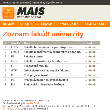
Modulárny Akademický Informačný Systém MAIS
DOMOV
ŠTUDIJNÉ PROGRAMY
PRACOVISKÁ
ZAMESTNANCI
Zoznam fakúlt univerzity
#
Skratka
Názov
Detail
1.
FHPV
Fakulta humanitných a prírodných vied
detail
2.
FMEO
Fakulta manažmentu, ekonomiky a obchodu
detail
3.
FŠ
Fakulta športu
detail
4.
FZO
Fakulta zdravotníckych odborov
detail
5.
FF
Filozofická fakulta
detail
6.
GTF
Gréckokatolícka teologická fakulta
detail
7.
PF
Pedagogická fakulta
detail
8.
PBF
Pravoslávna bohoslovecká fakulta
detail
9.
PU
Prešovská univerzita v Prešove
detail
PREŠOVSKÁ UNIVERZITA V PREŠOVE
Optimalizované pre
Mozilla Firefox
Verzia: 26.0622.3, Build: 22.06.2026, Release: 22.06.2026, Verzia DB: 26.6.18.1
© ITernal, s.r.o.
Všetky práva vyhradené