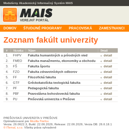
Modulárny Akademický Informačný Systém MAIS
DOMOV
ŠTUDIJNÉ PROGRAMY
PRACOVISKÁ
ZAMESTNANCI
Zoznam fakúlt univerzity
#
Skratka
Názov
Detail
1.
FHPV
Fakulta humanitných a prírodných vied
detail
2.
FMEO
Fakulta manažmentu, ekonomiky a obchodu
detail
3.
FŠ
Fakulta športu
detail
4.
FZO
Fakulta zdravotníckych odborov
detail
5.
FF
Filozofická fakulta
detail
6.
GTF
Gréckokatolícka teologická fakulta
detail
7.
PF
Pedagogická fakulta
detail
8.
PBF
Pravoslávna bohoslovecká fakulta
detail
9.
PU
Prešovská univerzita v Prešove
detail
PREŠOVSKÁ UNIVERZITA V PREŠOVE
Optimalizované pre
Mozilla Firefox
Verzia: 26.0622.3, Build: 22.06.2026, Release: 22.06.2026, Verzia DB: 26.6.18.1
© ITernal, s.r.o.
Všetky práva vyhradené