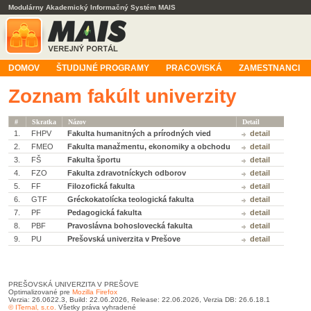
Modulárny Akademický Informačný Systém MAIS
DOMOV
ŠTUDIJNÉ PROGRAMY
PRACOVISKÁ
ZAMESTNANCI
Zoznam fakúlt univerzity
#
Skratka
Názov
Detail
1.
FHPV
Fakulta humanitných a prírodných vied
detail
2.
FMEO
Fakulta manažmentu, ekonomiky a obchodu
detail
3.
FŠ
Fakulta športu
detail
4.
FZO
Fakulta zdravotníckych odborov
detail
5.
FF
Filozofická fakulta
detail
6.
GTF
Gréckokatolícka teologická fakulta
detail
7.
PF
Pedagogická fakulta
detail
8.
PBF
Pravoslávna bohoslovecká fakulta
detail
9.
PU
Prešovská univerzita v Prešove
detail
PREŠOVSKÁ UNIVERZITA V PREŠOVE
Optimalizované pre
Mozilla Firefox
Verzia: 26.0622.3, Build: 22.06.2026, Release: 22.06.2026, Verzia DB: 26.6.18.1
© ITernal, s.r.o.
Všetky práva vyhradené