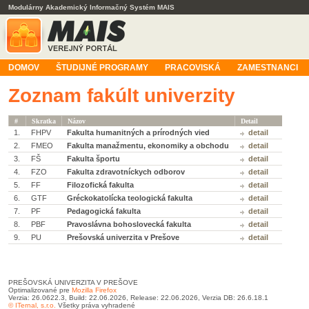
Modulárny Akademický Informačný Systém MAIS
DOMOV
ŠTUDIJNÉ PROGRAMY
PRACOVISKÁ
ZAMESTNANCI
Zoznam fakúlt univerzity
#
Skratka
Názov
Detail
1.
FHPV
Fakulta humanitných a prírodných vied
detail
2.
FMEO
Fakulta manažmentu, ekonomiky a obchodu
detail
3.
FŠ
Fakulta športu
detail
4.
FZO
Fakulta zdravotníckych odborov
detail
5.
FF
Filozofická fakulta
detail
6.
GTF
Gréckokatolícka teologická fakulta
detail
7.
PF
Pedagogická fakulta
detail
8.
PBF
Pravoslávna bohoslovecká fakulta
detail
9.
PU
Prešovská univerzita v Prešove
detail
PREŠOVSKÁ UNIVERZITA V PREŠOVE
Optimalizované pre
Mozilla Firefox
Verzia: 26.0622.3, Build: 22.06.2026, Release: 22.06.2026, Verzia DB: 26.6.18.1
© ITernal, s.r.o.
Všetky práva vyhradené