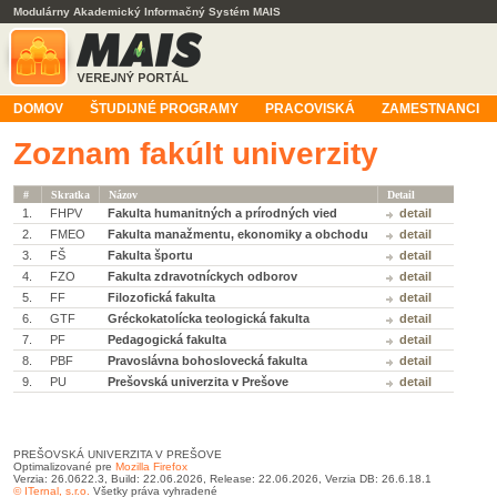
Modulárny Akademický Informačný Systém MAIS
DOMOV
ŠTUDIJNÉ PROGRAMY
PRACOVISKÁ
ZAMESTNANCI
Zoznam fakúlt univerzity
#
Skratka
Názov
Detail
1.
FHPV
Fakulta humanitných a prírodných vied
detail
2.
FMEO
Fakulta manažmentu, ekonomiky a obchodu
detail
3.
FŠ
Fakulta športu
detail
4.
FZO
Fakulta zdravotníckych odborov
detail
5.
FF
Filozofická fakulta
detail
6.
GTF
Gréckokatolícka teologická fakulta
detail
7.
PF
Pedagogická fakulta
detail
8.
PBF
Pravoslávna bohoslovecká fakulta
detail
9.
PU
Prešovská univerzita v Prešove
detail
PREŠOVSKÁ UNIVERZITA V PREŠOVE
Optimalizované pre
Mozilla Firefox
Verzia: 26.0622.3, Build: 22.06.2026, Release: 22.06.2026, Verzia DB: 26.6.18.1
© ITernal, s.r.o.
Všetky práva vyhradené