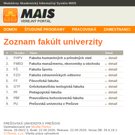
Modulárny Akademický Informačný Systém MAIS
DOMOV
ŠTUDIJNÉ PROGRAMY
PRACOVISKÁ
ZAMESTNANCI
Zoznam fakúlt univerzity
#
Skratka
Názov
Detail
1.
FHPV
Fakulta humanitných a prírodných vied
detail
2.
FMEO
Fakulta manažmentu, ekonomiky a obchodu
detail
3.
FŠ
Fakulta športu
detail
4.
FZO
Fakulta zdravotníckych odborov
detail
5.
FF
Filozofická fakulta
detail
6.
GTF
Gréckokatolícka teologická fakulta
detail
7.
PF
Pedagogická fakulta
detail
8.
PBF
Pravoslávna bohoslovecká fakulta
detail
9.
PU
Prešovská univerzita v Prešove
detail
PREŠOVSKÁ UNIVERZITA V PREŠOVE
Optimalizované pre
Mozilla Firefox
Verzia: 26.0622.3, Build: 22.06.2026, Release: 22.06.2026, Verzia DB: 26.6.18.1
© ITernal, s.r.o.
Všetky práva vyhradené