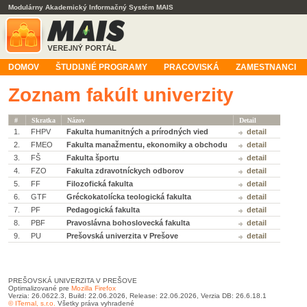
Modulárny Akademický Informačný Systém MAIS
DOMOV
ŠTUDIJNÉ PROGRAMY
PRACOVISKÁ
ZAMESTNANCI
Zoznam fakúlt univerzity
#
Skratka
Názov
Detail
1.
FHPV
Fakulta humanitných a prírodných vied
detail
2.
FMEO
Fakulta manažmentu, ekonomiky a obchodu
detail
3.
FŠ
Fakulta športu
detail
4.
FZO
Fakulta zdravotníckych odborov
detail
5.
FF
Filozofická fakulta
detail
6.
GTF
Gréckokatolícka teologická fakulta
detail
7.
PF
Pedagogická fakulta
detail
8.
PBF
Pravoslávna bohoslovecká fakulta
detail
9.
PU
Prešovská univerzita v Prešove
detail
PREŠOVSKÁ UNIVERZITA V PREŠOVE
Optimalizované pre
Mozilla Firefox
Verzia: 26.0622.3, Build: 22.06.2026, Release: 22.06.2026, Verzia DB: 26.6.18.1
© ITernal, s.r.o.
Všetky práva vyhradené