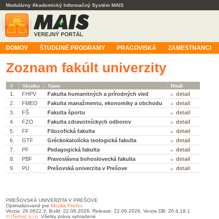
Modulárny Akademický Informačný Systém MAIS
DOMOV
ŠTUDIJNÉ PROGRAMY
PRACOVISKÁ
ZAMESTNANCI
Zoznam fakúlt univerzity
#
Skratka
Názov
Detail
1.
FHPV
Fakulta humanitných a prírodných vied
detail
2.
FMEO
Fakulta manažmentu, ekonomiky a obchodu
detail
3.
FŠ
Fakulta športu
detail
4.
FZO
Fakulta zdravotníckych odborov
detail
5.
FF
Filozofická fakulta
detail
6.
GTF
Gréckokatolícka teologická fakulta
detail
7.
PF
Pedagogická fakulta
detail
8.
PBF
Pravoslávna bohoslovecká fakulta
detail
9.
PU
Prešovská univerzita v Prešove
detail
PREŠOVSKÁ UNIVERZITA V PREŠOVE
Optimalizované pre
Mozilla Firefox
Verzia: 26.0622.3, Build: 22.06.2026, Release: 22.06.2026, Verzia DB: 26.6.18.1
© ITernal, s.r.o.
Všetky práva vyhradené