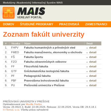
Modulárny Akademický Informačný Systém MAIS
DOMOV
ŠTUDIJNÉ PROGRAMY
PRACOVISKÁ
ZAMESTNANCI
Zoznam fakúlt univerzity
#
Skratka
Názov
Detail
1.
FHPV
Fakulta humanitných a prírodných vied
detail
2.
FMEO
Fakulta manažmentu, ekonomiky a obchodu
detail
3.
FŠ
Fakulta športu
detail
4.
FZO
Fakulta zdravotníckych odborov
detail
5.
FF
Filozofická fakulta
detail
6.
GTF
Gréckokatolícka teologická fakulta
detail
7.
PF
Pedagogická fakulta
detail
8.
PBF
Pravoslávna bohoslovecká fakulta
detail
9.
PU
Prešovská univerzita v Prešove
detail
PREŠOVSKÁ UNIVERZITA V PREŠOVE
Optimalizované pre
Mozilla Firefox
Verzia: 26.0622.3, Build: 22.06.2026, Release: 22.06.2026, Verzia DB: 26.6.18.1
© ITernal, s.r.o.
Všetky práva vyhradené