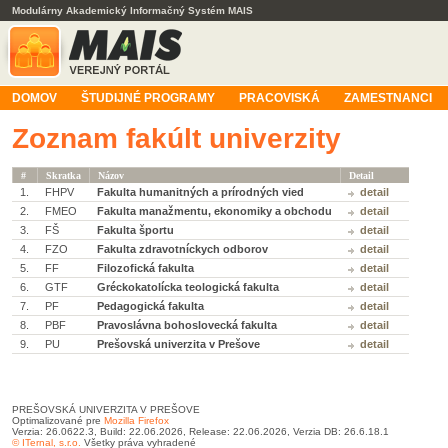
Modulárny Akademický Informačný Systém MAIS
DOMOV
ŠTUDIJNÉ PROGRAMY
PRACOVISKÁ
ZAMESTNANCI
Zoznam fakúlt univerzity
#
Skratka
Názov
Detail
1.
FHPV
Fakulta humanitných a prírodných vied
detail
2.
FMEO
Fakulta manažmentu, ekonomiky a obchodu
detail
3.
FŠ
Fakulta športu
detail
4.
FZO
Fakulta zdravotníckych odborov
detail
5.
FF
Filozofická fakulta
detail
6.
GTF
Gréckokatolícka teologická fakulta
detail
7.
PF
Pedagogická fakulta
detail
8.
PBF
Pravoslávna bohoslovecká fakulta
detail
9.
PU
Prešovská univerzita v Prešove
detail
PREŠOVSKÁ UNIVERZITA V PREŠOVE
Optimalizované pre
Mozilla Firefox
Verzia: 26.0622.3, Build: 22.06.2026, Release: 22.06.2026, Verzia DB: 26.6.18.1
© ITernal, s.r.o.
Všetky práva vyhradené